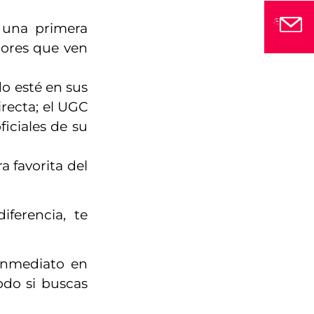
 una primera
dores que ven
do esté en sus
irecta; el UGC
iciales de su
a favorita del
ferencia, te
inmediato en
odo si buscas