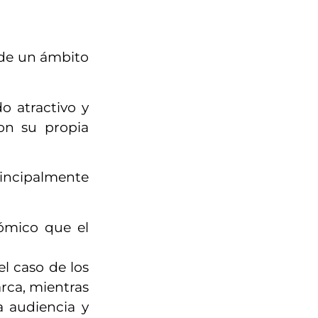
 de un ámbito
o atractivo y
con su propia
rincipalmente
ómico que el
l caso de los
rca, mientras
a audiencia y